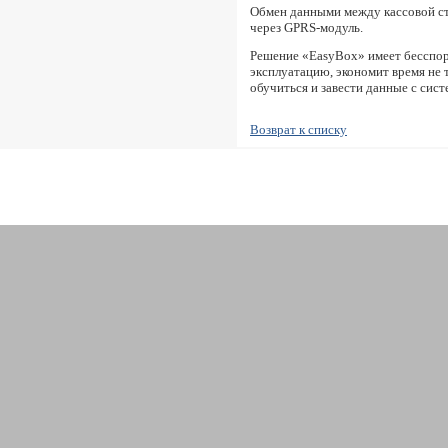
Обмен данными между кассовой ст
через GPRS-модуль.
Решение «EasyBox» имеет бесспор
эксплуатацию, экономит время не 
обучиться и завести данные с сист
Возврат к списку