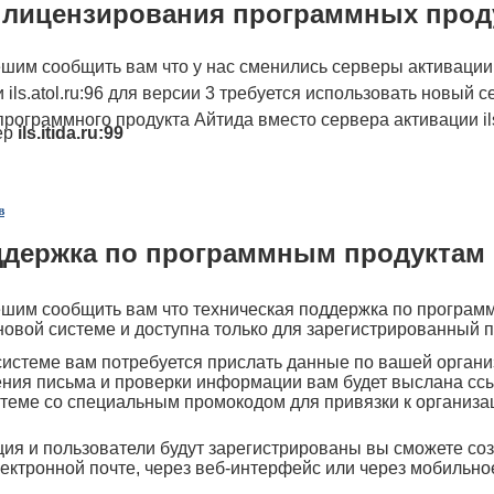
лицензирования программных прод
шим сообщить вам что у нас сменились серверы активации
ils.atol.ru:96 для версии 3 требуется использовать новый 
рограммного продукта Айтида вместо сервера активации ils.
ер
ils.itida.ru:99
в
ддержка по программным продуктам 
шим сообщить вам что техническая поддержка по програм
новой системе и доступна только для зарегистрированный 
системе вам потребуется прислать данные по вашей органи
учения письма и проверки информации вам будет выслана с
теме со специальным промокодом для привязки к организа
ция и пользователи будут зарегистрированы вы сможете с
лектронной почте, через веб-интерфейс или через мобильн