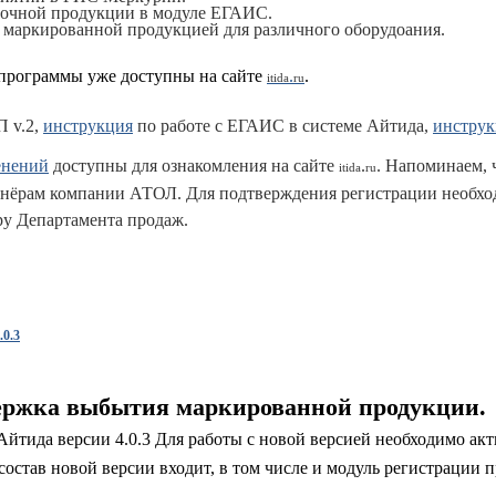
рочной продукции в модуле ЕГАИС.
 маркированной продукцией для различного оборудоания.
программы уже доступны на сайте
.
.
itida
ru
П v.2,
инструкция
по работе с ЕГАИС в системе Айтида,
инструк
енений
доступны для ознакомления на сайте
.
. Напоминаем, 
itida
ru
ртнёрам компании АТОЛ. Для подтверждения регистрации необхо
у Департамента продаж.
0.3
держка выбытия маркированной продукции.
тида версии 4.0.3 Для работы с новой версией необходимо ак
состав новой версии входит, в том числе и модуль регистрации п