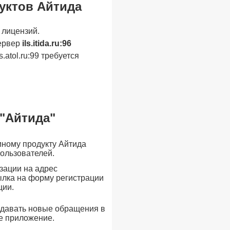
уктов Айтида
 лицензий.
сервер
ils.itida.ru:96
atol.ru:99 требуется
"Айтида"
мному продукту Айтида
пользователей.
зации на адрес
сылка на форму регистрации
ции.
оздавать новые обращения в
ое приложение.