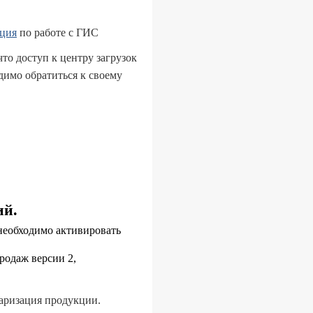
ция
по работе с ГИС
что доступ к центру загрузок
димо обратиться к своему
ий.
необходимо активировать
родаж версии 2,
аризация
продукции
.