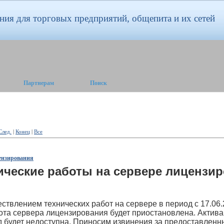
ия для торговых предприятий, общепита и их сетей
Партнерам
Поиск
След.
|
Конец
|
Все
цензирования
ические работы на сервере лицензи
ствлением технических работ на сервере в период с 17.06.2
абота сервера лицензирования будет приостановлена. Актив
 будет недоступна. Приносим извинения за предоставленн