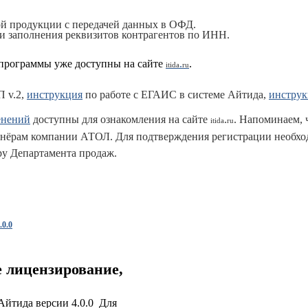
й продукции с передачей данных в ОФД.
и заполнения реквизитов контрагентов по ИНН.
программы уже доступны на сайте
.
.
itida
ru
П v.2,
инструкция
по работе с ЕГАИС в системе Айтида,
инструк
енений
доступны для ознакомления на сайте
.
. Напоминаем, 
itida
ru
ртнёрам компании АТОЛ. Для подтверждения регистрации необхо
у Департамента продаж.
0.0
е лицензирование,
йтида версии 4.0.0 Для