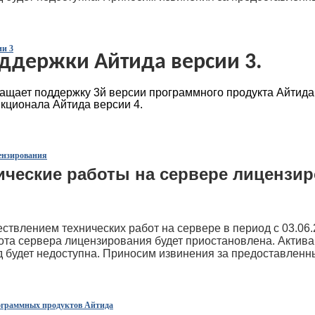
ии 3
ддержки Айтида версии 3.
щает поддержку 3й версии программного продукта Айтида 
кционала Айтида версии 4.
цензирования
ические работы на сервере лицензи
ствлением технических работ на сервере в период с 03.06.2
абота сервера лицензирования будет приостановлена. Актив
 будет недоступна. Приносим извинения за предоставленн
ограммных продуктов Айтида