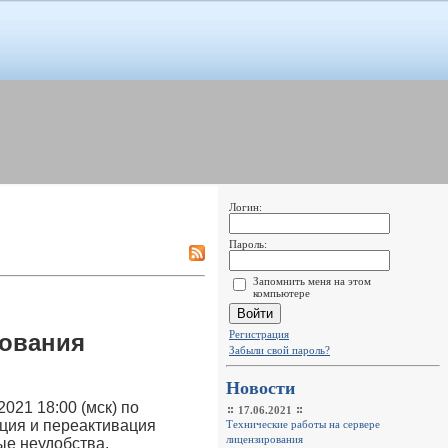
Логин:
Пароль:
Запомнить меня на этом
компьютере
Регистрация
рования
Забыли свой пароль?
Новости
021 18:00 (мск) по
17.06.2021
ация и переактивация
Технические работы на сервере
лицензирования
ые неудобства.