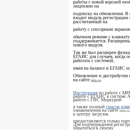
работы с новой версией не
лицензию на
подписку на обновления. В 
входит модуль регистрации 
рассчитанный на
работу с сенсорным экраном
обычном режиме с клавиат
поддерживается. Расширен
нового модуля.
Так же был расширен функц
ЕГАИС для случаев, когда п
работать с системой,
имея на балансе в ЕГАИС о
Обновление и дистрибутив
на сайте
.
.
itida
ru
Инструкция
по работе с МР
работе с ЕГАИС в системе 
работе с ГИС Меркурий
а также полный
список изм
ознакомления на сайте
.
itida
ru
к центру загрузок
предоставляется только па
Для подтверждения регистр
обратиться к своему