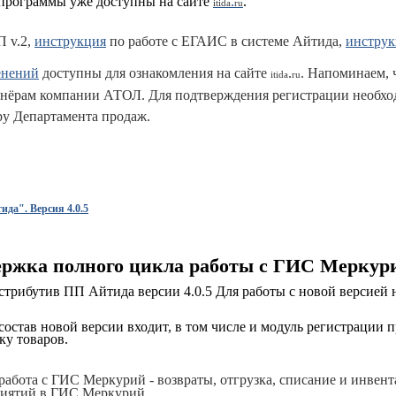
программы уже доступны на сайте
.
.
itida
ru
П v.2,
инструкция
по работе с ЕГАИС в системе Айтида,
инструк
енений
доступны для ознакомления на сайте
.
. Напоминаем, 
itida
ru
ртнёрам компании АТОЛ. Для подтверждения регистрации необхо
у Департамента продаж.
да". Версия 4.0.5
держка полного цикла работы с ГИС Меркур
трибутив ПП Айтида версии 4.0.5 Для работы с новой версией 
состав новой версии входит, в том числе и модуль регистрации п
у товаров.
абота с ГИС Меркурий - возвраты, отгрузка, списание и инвент
риятий в ГИС Меркурий.