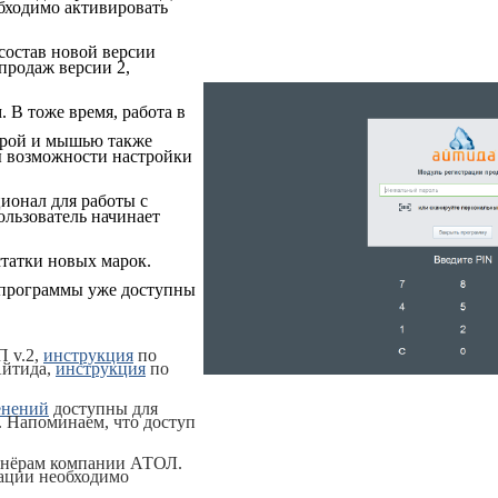
обходимо активировать
состав новой версии
продаж версии 2,
. В тоже время, работа в
урой и мышью также
ы возможности настройки
ионал для работы с
ользователь начинает
статки новых марок.
 программы уже доступны
П v.2,
инструкция
по
Айтида,
инструкция
по
енений
доступны для
. Напоминаем, что доступ
ртнёрам компании АТОЛ.
ации необходимо