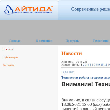
Современные решен
Главная
О компании
Продукты
Технологии
Новости
Новости
Публикации
Новости 1 - 10 из 233
Начало | Пред. |
1
2
3
4
5
6
7
8
9
10
11
|
Контакты
17.06.2021
Технические работы на сервере ли
Внимание! Техн
Внимание, в связи с осуще
18.06.2021 12:00 (мск) р
лицензий в данный период