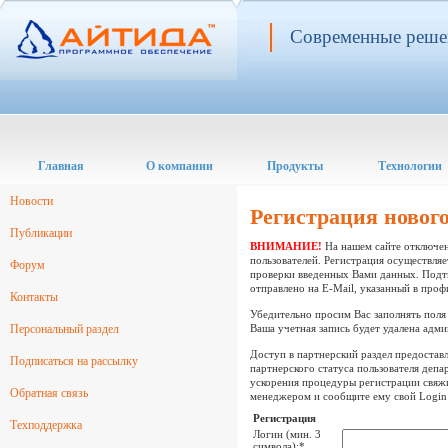
Современные решен
Главная
О компании
Продукты
Технологии
Новости
Регистрация нового
Публикации
ВНИМАНИЕ!
На нашем сайте отключен
пользователей. Регистрация осуществля
Форум
проверки введенных Вами данных. Подт
отправлено на E-Mail, указанный в проф
Контакты
Убедительно просим Вас заполнять поля
Персональный раздел
Ваша учетная запись будет удалена адм
Доступ в партнерский раздел предостав
Подписаться на рассылку
партнерского статуса пользователя деп
ускорения процедуры регистрации свяж
Обратная связь
менеджером и сообщите ему свой Login н
Регистрация
Техподдержка
Логин (мин. 3
символа):
*