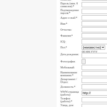
Пароль (мин. 6
символов):
*
Подтверждение
пароля:
*
Адрес e-mail:
*
Имя:
*
Отчество:
Фамилия:
*
ICQ:
Пол:
*
DD.MM.YYYY
Дата рождения:
Фотография:
Мобильный:
Наименование
компании:
*
Департамент /
Отдел:
Должность:
*
WWW-страница
(работа):
Телефон
(работа):
*
Улица, дом