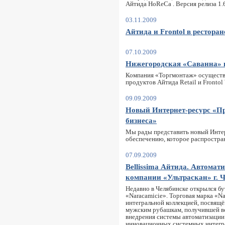
Айтида HoReCa . Версия релиза 1.6
03.11.2009
Айтида и Frontol в рестора
07.10.2009
Нижегородская «Саванна» в
Компания «Торгмонтаж» осуществ
продуктов Айтида Retail и Frontol
09.09.2009
Новый Интернет-ресурс «П
бизнеса»
Мы рады представить новый Инте
обеспечению, которое распростр
07.09.2009
Bellissima Айтида. Автомат
компании «Ультраскан» г. 
Недавно в Челябинске открылся бу
«Naracamicie». Торговая марка «Na
интегральной коллекцией, посвящ
мужским рубашкам, получившей вс
внедрения системы автоматизации
инновационных системных интегра