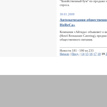
"Хоязйственный бум" по продаже 
спроса.
30.01.2009
Автоматизация общественно
HoReCa»
Компания «Айтида» объявляет о в
(Hotel Restaurant Catering), пред
общественного питания.
Новости 181 - 190 из 233
Начало
|
Пред.
|
14
15
16
17
18
19