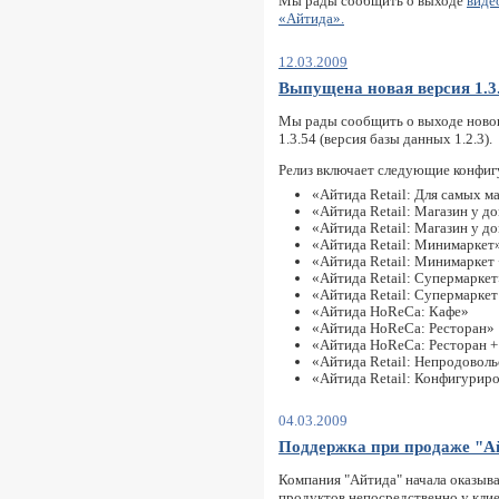
Мы рады сообщить о выходе
виде
«Айтида».
12.03.2009
Выпущена новая версия 1.3
Мы рады сообщить о выходе новог
1.3.54 (версия базы данных 1.2.3).
Релиз включает следующие конфиг
«Айтида Retail: Для самых м
«Айтида Retail: Магазин у д
«Айтида Retail: Магазин у д
«Айтида Retail: Минимаркет
«Айтида Retail: Минимаркет
«Айтида Retail: Супермаркет
«Айтида Retail: Супермарке
«Айтида HoReCa: Кафе»
«Айтида HoReCa: Ресторан»
«Айтида HoReCa: Ресторан 
«Айтида Retail: Непродоволь
«Айтида Retail: Конфигурир
04.03.2009
Поддержка при продаже "А
Компания "Айтида" начала оказыв
продуктов непосредственно у клие