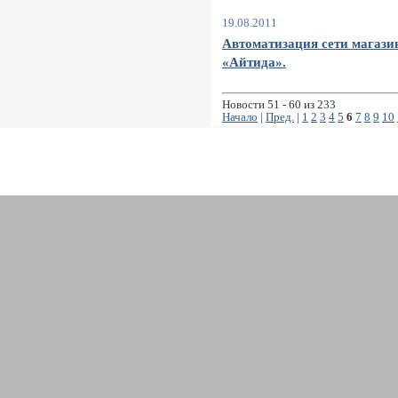
19.08.2011
Автоматизация сети магази
«Айтида».
Новости 51 - 60 из 233
Начало
|
Пред.
|
1
2
3
4
5
6
7
8
9
10