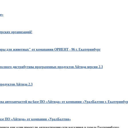
е»
ерских организаций!
ры для животных" от комапании ОРИЕНТ - 96 г. Екатеринбург
полного дистрибутива программных продуктов Айтида версии 2.3
родуктов Айтида 2.3
на автозапчастей на базе ПО «Айтида» от компании «УралБалтия г. Екатеринбур
базе ПО «Айтида» от компании «УралБалтия»
шила еще один проект по автоматизации сети магазинов в городе Екатеринбурге.