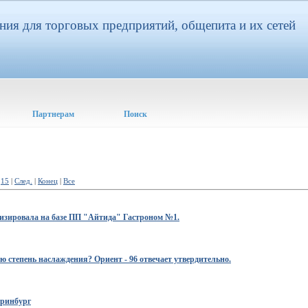
ия для торговых предприятий, общепита и их сетей
Партнерам
Поиск
15
|
След.
|
Конец
|
Все
изировала на базе ПП "Айтида" Гастроном №1.
степень наслаждения? Ориент - 96 отвечает утвердительно.
еринбург