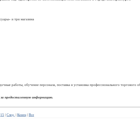
суары» и три магазина
дочные работы, обучение персонала, поставка и установка профессионального торгового о
за предосталенную информацию
.
15
|
След.
|
Конец
|
Все