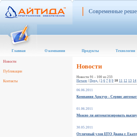
Современные решен
Главная
О компании
Продукты
Технологии
Новости
Новости
Публикации
Новости 91 - 100 из 233
Начало
|
Пред.
|
5
6
7
8
9
10
11
12
13
14
Контакты
06.06.2011
Компания Арктур - Сервис автомат
01.06.2011
Можно ли автоматизировать высшую 
30.05.2011
Отличный улов ЦТО Диана г. Екат