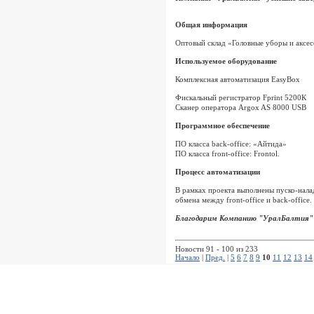
Общая информация
Оптовый склад «Головные уборы и аксес
Используемое оборудование
Комплексная автоматизация EasyBox
Фискальный регистратор Fprint 5200К
Сканер оператора Argox AS 8000 USB
Программное обеспечение
ПО класса back-office: «Айтида»
ПО класса front-office: Frontol.
Процесс автоматизации
В рамках проекта выполнены пуско-нала
обмена между front-office и back-office.
Благодарим Компанию "УралБалтия" 
Новости 91 - 100 из 233
Начало
|
Пред.
|
5
6
7
8
9
10
11
12
13
14